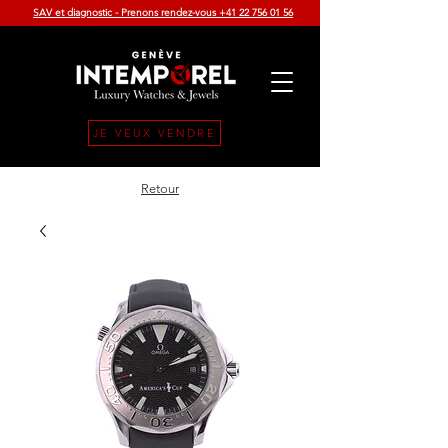
SAV et diagnostic - Prenons rendez-vous +41 22 756 01 56
JE VEUX VENDRE
Retour