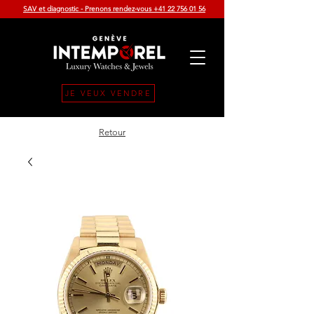
SAV et diagnostic - Prenons rendez-vous +41 22 756 01 56
JE VEUX VENDRE
Retour