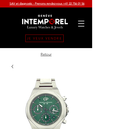
SAV et diagnostic - Prenons rendez-vous +41 22 756 01 56
JE VEUX VENDRE
Retour