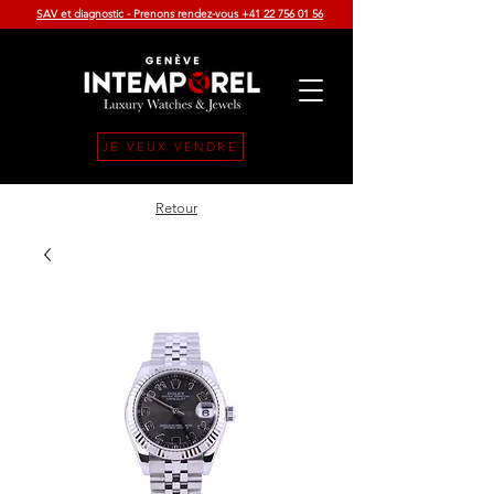
SAV et diagnostic - Prenons rendez-vous +41 22 756 01 56
JE VEUX VENDRE
Retour