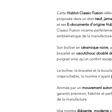
Cette
Hublot Classic Fusion
réfé
proposée dans un état
neuf, jama
et ses
E-documents d’origine Hub
Classic Fusion incarne parfaitement
emblématique de la manufacture 
Son boîtier en
céramique noire
, 
bracelet en
caoutchouc doublé de
poignet ainsi qu’un confort excep
Le boîtier, le bracelet et la bouc
irréprochable, la montre n’ayant
Animée par un
mouvement autom
garantit précision, fiabilité et 
de la manufacture.
Une montre
élégante
,
moderne
e