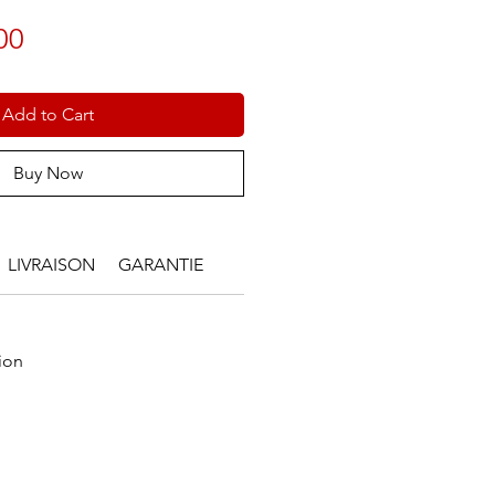
Price
00
Add to Cart
Buy Now
LIVRAISON
GARANTIE
ion