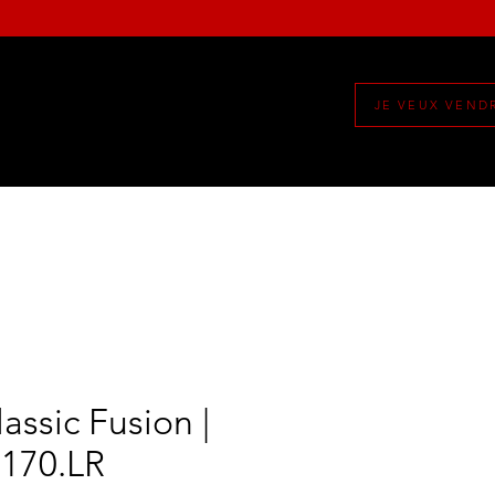
JE VEUX VEND
assic Fusion |
170.LR