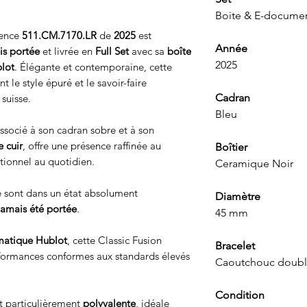
Boite & E-documen
rence
511.CM.7170.LR
de
2025
est
Année
is portée
et livrée en
Full Set
avec sa
boîte
2025
lot
. Élégante et contemporaine, cette
 le style épuré et le savoir-faire
Cadran
suisse.
Bleu
associé à son cadran sobre et à son
 cuir
, offre une présence raffinée au
Boîtier
tionnel au quotidien.
Ceramique Noir
le sont dans un état absolument
Diamètre
jamais été portée
.
45 mm
atique Hublot
, cette Classic Fusion
Bracelet
performances conformes aux standards élevés
Caoutchouc doublé
Condition
t particulièrement
polyvalente
, idéale