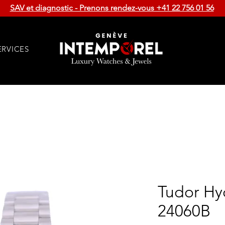
SAV et diagnostic - Prenons rendez-vous +41 22 756 01 56
ERVICES
Tudor Hyd
24060B