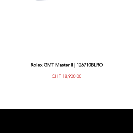
Rolex GMT Master II | 126710BLRO
Quick View
Price
CHF 18,900.00