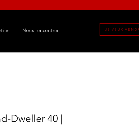
etien
Nous rencontrer
JE VEUX VEND
d-Dweller 40 |