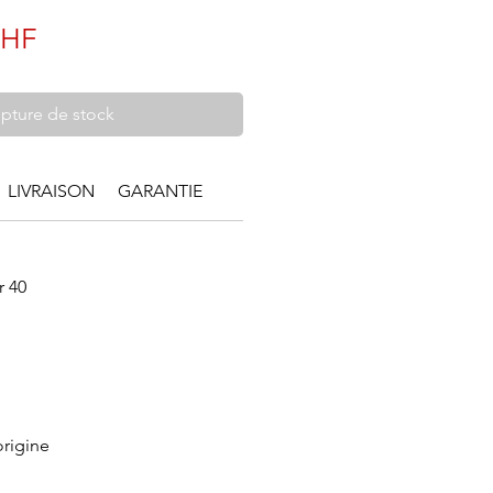
Prix
CHF
pture de stock
LIVRAISON
GARANTIE
r 40
origine