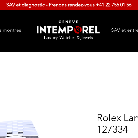
SAV et diagnostic - Prenons rendez-vous +41 22 756 01 56
s montres
SAV et entr
Rolex Lan
127334