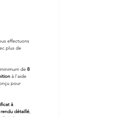
ous effectuons 
ec plus de 
 minimum de 
8 
ition 
à l'aide 
conçu pour 
ficat à 
 rendu détaillé
, 