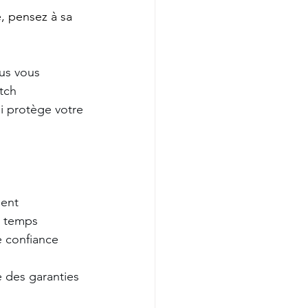
, pensez à sa 
us vous 
tch 
ui protège votre 
ment
e temps
e confiance
 des garanties 