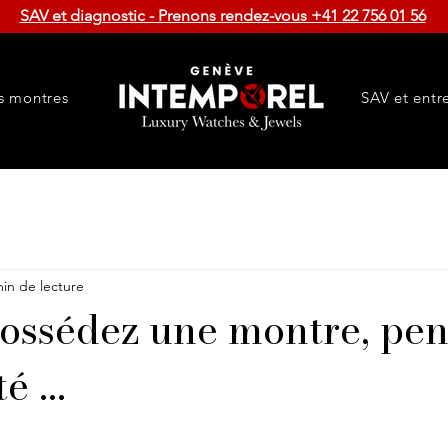
SAV et diagnostic - Prenons rendez-vous +41 22 756 01 56
s montres
SAV et entr
min de lecture
possédez une montre, pen
é ...