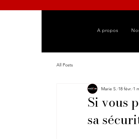
A propos
No
All Posts
Marie S.
18 févr.
1 
Si vous 
sa sécurit