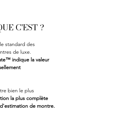
QUE C'EST ?
le standard des 
ntres de luxe.
ate™ indique la valeur 
uellement 
e bien le plus 
ution la plus complète 
t d'estimation de montre.