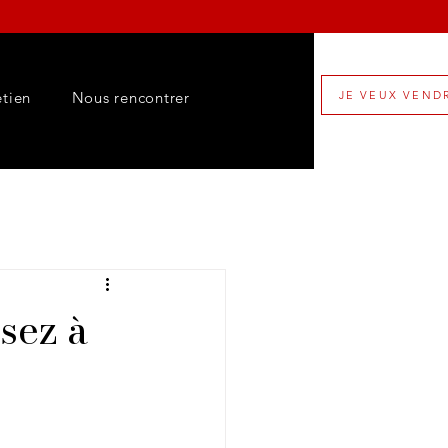
etien
Nous rencontrer
JE VEUX VEND
sez à