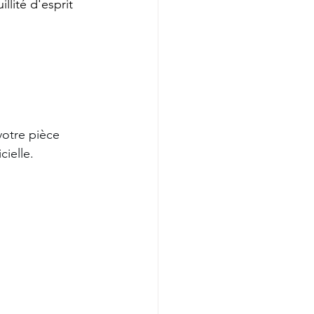
llité d'esprit 
otre pièce 
cielle.