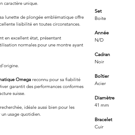
on caractère unique.
Set
sa lunette de plongée emblématique offre
Boite
ellente lisibilité en toutes circonstances.
Année
ont en excellent état, présentant
N/D
tilisation normales pour une montre ayant
Cadran
Noir
d'origine
.
Boîtier
matique Omega
reconnu pour sa fiabilité
Acier
 Diver garantit des performances conformes
cture suisse.
Diamètre
41 mm
recherchée, idéale aussi bien pour les
 un usage quotidien.
Bracelet
Cuir