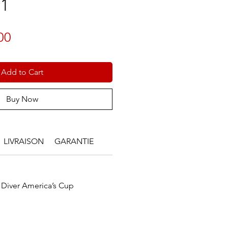
91
Price
00
Add to Cart
Buy Now
LIVRAISON
GARANTIE
Diver America’s Cup