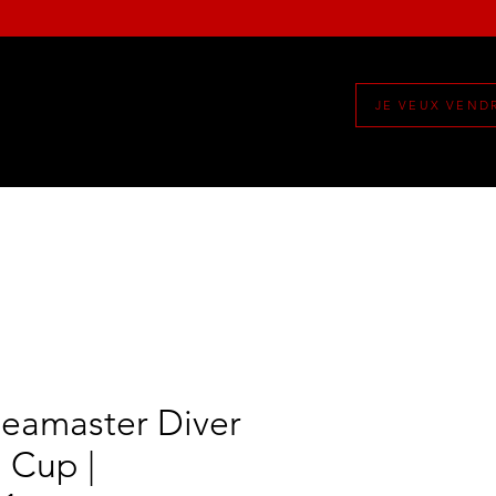
JE VEUX VEND
eamaster Diver
 Cup |