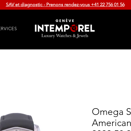
SAV et diagnostic - Prenons rendez-vous +41 22 756 01 56
ERVICES
Omega S
American