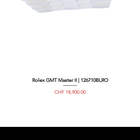
Rolex GMT Master II | 126710BLRO
Quick View
Price
CHF 18,900.00